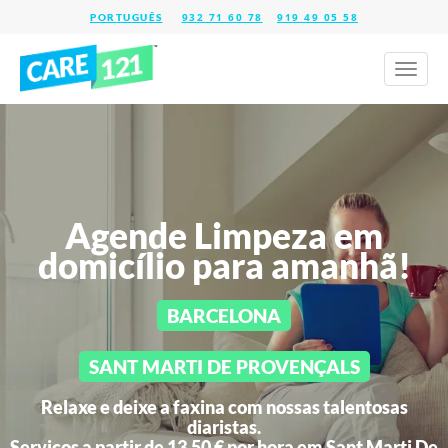
932 71 60 78
919 49 05 58
Toggl
naviga
Agende Limpeza em
domicílio para amanhã!
BARCELONA
SANT MARTI DE PROVENÇALS
Relaxe e deixe a faxina com nossas talentosas
diaristas.
Serviços a partir de 13,50 € por hora em
Sant Marti De