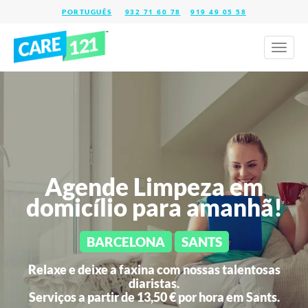
932 71 60 78
919 49 05 58
Toggl
naviga
Agende Limpeza em
domicílio para amanhã!
BARCELONA
SANTS
Relaxe e deixe a faxina com nossas talentosas
diaristas.
Serviços a partir de 13,50 € por hora em
Sants.