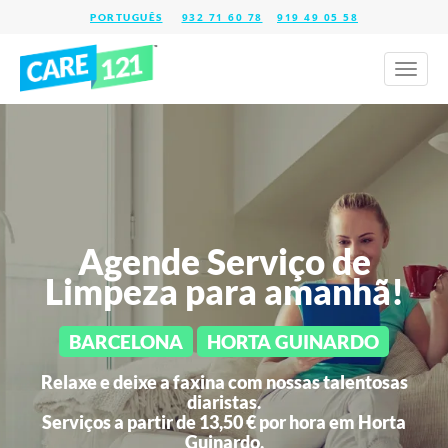
932 71 60 78
919 49 05 58
Toggl
naviga
Agende Serviço de
Limpeza para amanhã!
BARCELONA
HORTA GUINARDO
Relaxe e deixe a faxina com nossas talentosas
diaristas.
Serviços a partir de 13,50 € por hora em
Horta
Guinardo.