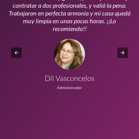
s
contratar a dos profesionales, y valió la pena.
p
do
Trabajaron en perfecta armonía y mi casa quedó
vi
ta
muy limpia en unas pocas horas. ¡¡Lo
recomiendo!!
Dil Vasconcelos
Administrador