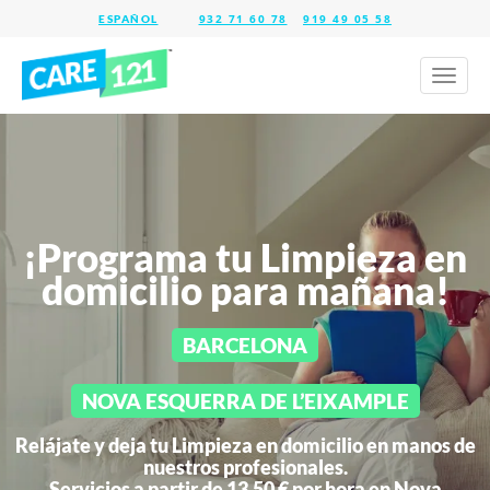
932 71 60 78
919 49 05 58
Toggl
naviga
¡Programa tu Limpieza en
domicilio para mañana!
BARCELONA
NOVA ESQUERRA DE L’EIXAMPLE
Relájate y deja tu Limpieza en domicilio en manos de
nuestros profesionales.
Servicios a partir de 13,50 € por hora en
Nova