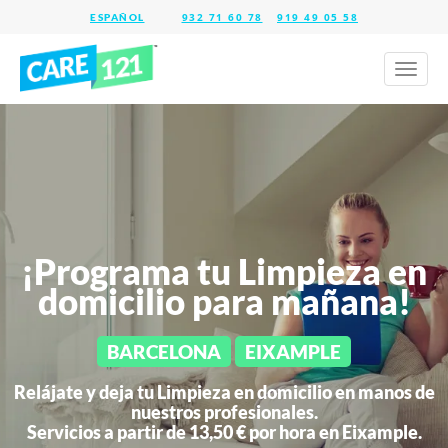
932 71 60 78
919 49 05 58
Toggl
naviga
¡Programa tu Limpieza en
domicilio para mañana!
BARCELONA
EIXAMPLE
Relájate y deja tu Limpieza en domicilio en manos de
nuestros profesionales.
Servicios a partir de 13,50 € por hora en
Eixample.