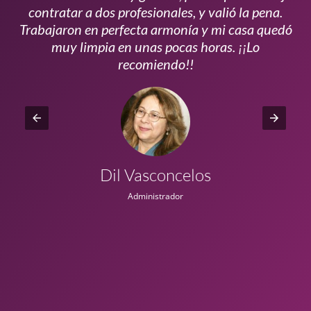
s
contratar a dos profesionales, y valió la pena.
p
do
Trabajaron en perfecta armonía y mi casa quedó
vi
ta
muy limpia en unas pocas horas. ¡¡Lo
recomiendo!!
Dil Vasconcelos
Administrador