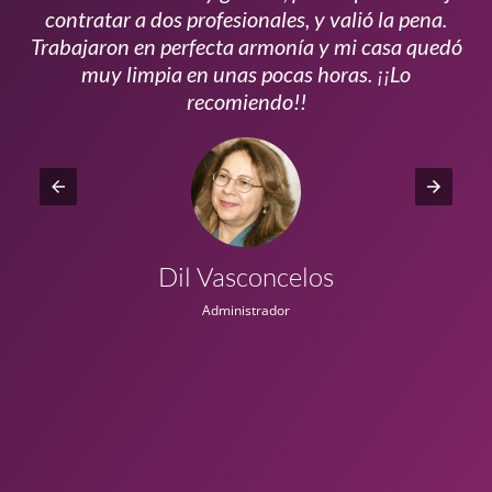
s
contratar a dos profesionales, y valió la pena.
p
do
Trabajaron en perfecta armonía y mi casa quedó
vi
ta
muy limpia en unas pocas horas. ¡¡Lo
recomiendo!!
Dil Vasconcelos
Administrador