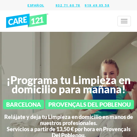
932 71 60 78
919 49 05 58
Toggl
naviga
¡Programa tu Limpieza en
domicilio para mañana!
BARCELONA
PROVENÇALS DEL POBLENOU
Relájate y deja tu Limpieza en domicilio en manos de
nuestros profesionales.
Servicios a partir de 13,50 € por hora en
Provençals
Del Poblenou.