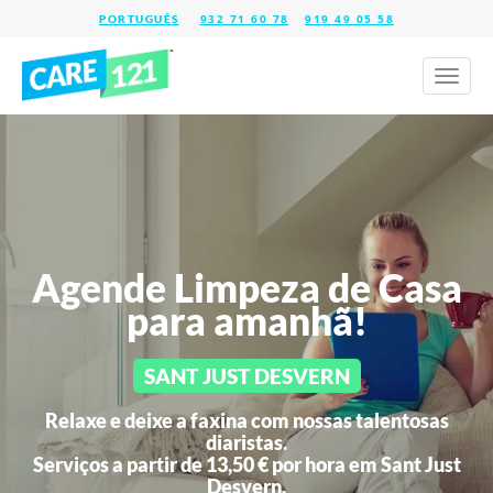
932 71 60 78
919 49 05 58
Toggl
naviga
Agende Limpeza de Casa
para amanhã!
SANT JUST DESVERN
Relaxe e deixe a faxina com nossas talentosas
diaristas.
Serviços a partir de 13,50 € por hora em
Sant Just
Desvern.