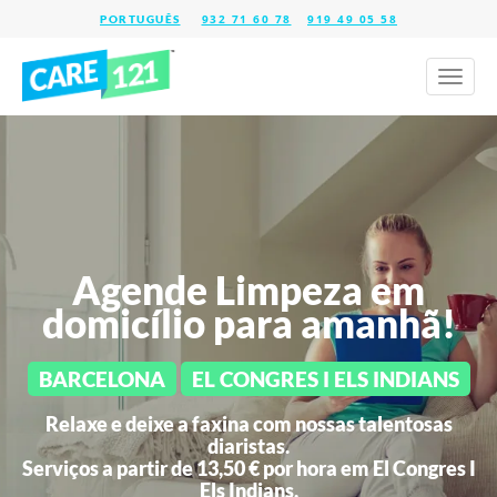
932 71 60 78
919 49 05 58
Toggl
naviga
Agende Limpeza em
domicílio para amanhã!
BARCELONA
EL CONGRES I ELS INDIANS
Relaxe e deixe a faxina com nossas talentosas
diaristas.
Serviços a partir de 13,50 € por hora em
El Congres I
Els Indians.