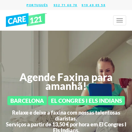
932 71 60 78
919 49 05 58
Toggl
naviga
Agende Faxina para
amanhã!
BARCELONA
EL CONGRES I ELS INDIANS
Relaxe e deixe a faxina com nossas talentosas
diaristas.
Serviços a partir de 13,50 € por hora em
El Congres I
Els Indians.