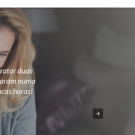
ratar duas
alharam numa
ucas horas!