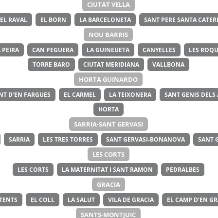
CIUTAT VELLA
EL RAVAL
EL BORN
LA BARCELONETA
SANT PERE SANTA CATERI
NOU BARRIS
 PEIRA
CAN PEGUERA
LA GUINEUETA
CANYELLES
LES ROQU
TORRE BARO
CIUTAT MERIDIANA
VALLBONA
HORTA GUINARDO
NT D’EN FARGUES
EL CARMEL
LA TEIXONERA
SANT GENIS DELS
HORTA
SARRIA-SANT GERVASI
SARRIA
LES TRES TORRES
SANT GERVASI-BONANOVA
SANT 
LES CORTS
LES CORTS
LA MATERNITAT I SANT RAMON
PEDRALBES
GRACIA
ITENTS
EL COLL
LA SALUT
VILA DE GRACIA
EL CAMP D’EN GR
SANTS-MONTJUIC