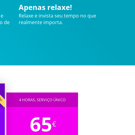
Apenas relaxe!
 e
Relaxe e invista seu tempo no que
ão de
realmente importa.
IDO
4 HORAS, SERVIÇO ÚNICO
65
€