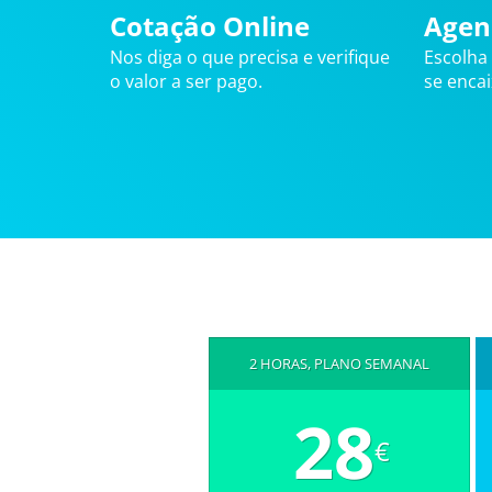
Cotação Online
Agen
Nos diga o que precisa e verifique
Escolha
o valor a ser pago.
se enca
2 HORAS, PLANO SEMANAL
28
€