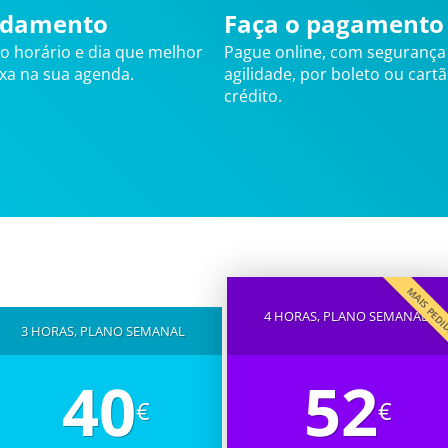
damento
Faça o pagamento
 o horário e dia que melhor
Pague online, com segurança
ixa na sua agenda.
agilidade, por boleto ou cart
crédito.
MAIS PED
4 HORAS, PLANO SEMANAL
3 HORAS, PLANO SEMANAL
40
52
€
€