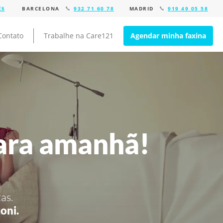
BARCELONA
932 71 60 78
MADRID
919 49 05 58
Contato
Trabalhe na Care121
Agendar minha faxina
ara amanhã!
as.
oni.