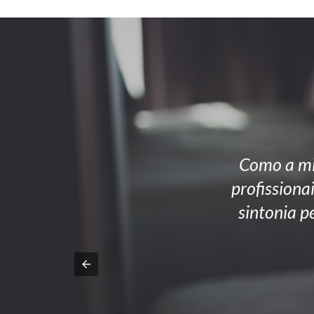
Como a mi
profissiona
sintonia p