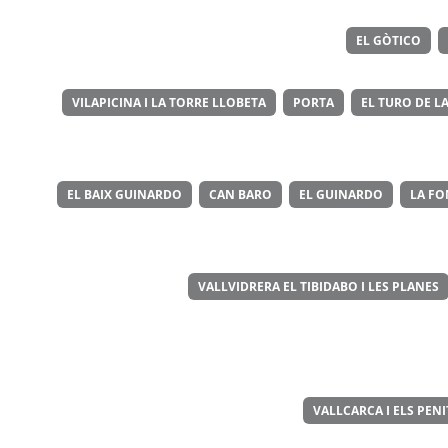
EL GÒTICO
VILAPICINA I LA TORRE LLOBETA
PORTA
EL TURO DE LA
EL BAIX GUINARDO
CAN BARO
EL GUINARDO
LA FO
VALLVIDRERA EL TIBIDABO I LES PLANES
VALLCARCA I ELS PEN