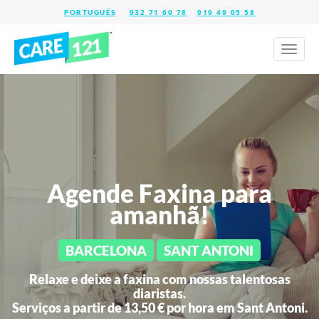
932 71 60 78
919 49 05 58
Toggl
naviga
Agende Faxina para
amanhã!
BARCELONA
SANT ANTONI
Relaxe e deixe a faxina com nossas talentosas
diaristas.
Serviços a partir de 13,50 € por hora em
Sant Antoni.