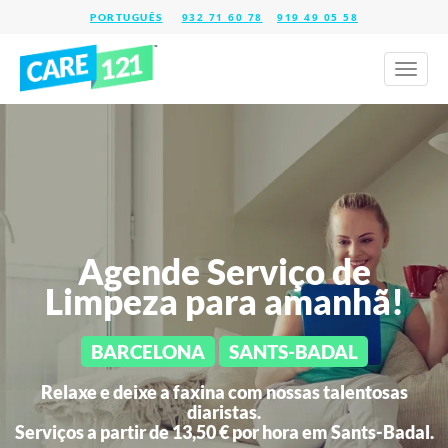
932 71 60 78
919 49 05 58
Toggl
naviga
Agende Serviço de
Limpeza para amanhã!
BARCELONA
SANTS-BADAL
Relaxe e deixe a faxina com nossas talentosas
diaristas.
Serviços a partir de 13,50 € por hora em
Sants-Badal.