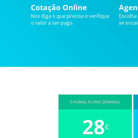
Cotação Online
Agen
Nos diga o que precisa e verifique
Escolha
o valor a ser pago.
se enca
2 HORAS, PLANO SEMANAL
28
€