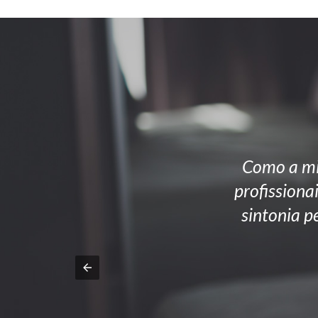
Como a mi
profissiona
sintonia p