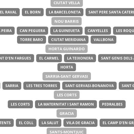
CIUTAT VELLA
EL RAVAL
EL BORN
LA BARCELONETA
SANT PERE SANTA CATERI
NOU BARRIS
 PEIRA
CAN PEGUERA
LA GUINEUETA
CANYELLES
LES ROQU
TORRE BARO
CIUTAT MERIDIANA
VALLBONA
HORTA GUINARDO
NT D’EN FARGUES
EL CARMEL
LA TEIXONERA
SANT GENIS DELS
HORTA
SARRIA-SANT GERVASI
SARRIA
LES TRES TORRES
SANT GERVASI-BONANOVA
SANT 
LES CORTS
LES CORTS
LA MATERNITAT I SANT RAMON
PEDRALBES
GRACIA
ITENTS
EL COLL
LA SALUT
VILA DE GRACIA
EL CAMP D’EN GR
SANTS-MONTJUIC