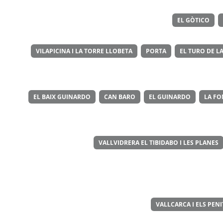
EL GÒTICO
VILAPICINA I LA TORRE LLOBETA
PORTA
EL TURO DE LA
EL BAIX GUINARDO
CAN BARO
EL GUINARDO
LA FO
VALLVIDRERA EL TIBIDABO I LES PLANES
VALLCARCA I ELS PEN