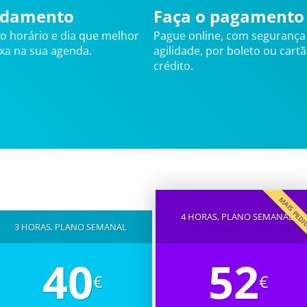
damento
Faça o pagamento
 o horário e dia que melhor
Pague online, com segurança
ixa na sua agenda.
agilidade, por boleto ou cart
crédito.
MAIS PED
4 HORAS, PLANO SEMANAL
3 HORAS, PLANO SEMANAL
40
52
€
€