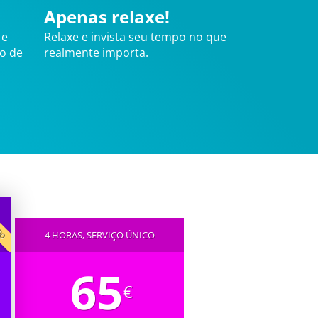
Apenas relaxe!
 e
Relaxe e invista seu tempo no que
ão de
realmente importa.
IDO
4 HORAS, SERVIÇO ÚNICO
65
€