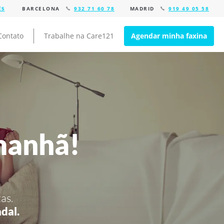
BARCELONA
932 71 60 78
MADRID
919 49 05 58
Contato
Trabalhe na Care121
Agendar minha faxina
manhã!
as.
dal.