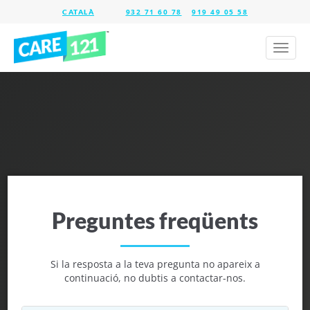
932 71 60 78
919 49 05 58
Toggl
naviga
Preguntes freqüents
Si la resposta a la teva pregunta no apareix a
continuació, no dubtis a contactar-nos.