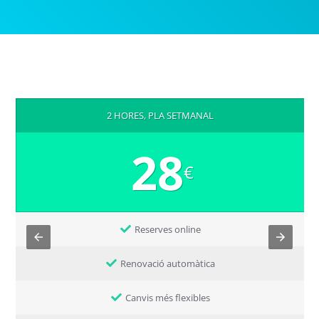
2 HORES, PLA SETMANAL
28
€
Reserves online
Renovació automàtica
Canvis més flexibles