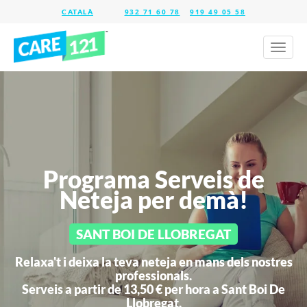
932 71 60 78
919 49 05 58
Toggl
naviga
Programa Serveis de
Neteja per demà!
SANT BOI DE LLOBREGAT
Relaxa't i deixa la teva neteja en mans dels nostres
professionals.
Serveis a partir de 13,50 € per hora a
Sant Boi De
Llobregat.