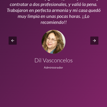
s
contratar a dos profesionales, y valió la pena.
p
do
Trabajaron en perfecta armonía y mi casa quedó
vi
ta
muy limpia en unas pocas horas. ¡¡Lo
recomiendo!!
Dil Vasconcelos
Administrador