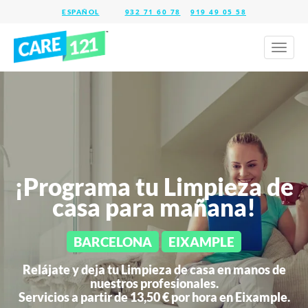
932 71 60 78
919 49 05 58
Toggl
naviga
¡Programa tu Limpieza de
casa para mañana!
BARCELONA
EIXAMPLE
Relájate y deja tu Limpieza de casa en manos de
nuestros profesionales.
Servicios a partir de 13,50 € por hora en
Eixample.