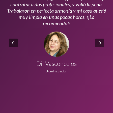
s
contratar a dos profesionales, y valió la pena.
p
do
Trabajaron en perfecta armonía y mi casa quedó
vi
ta
muy limpia en unas pocas horas. ¡¡Lo
recomiendo!!
Dil Vasconcelos
Administrador