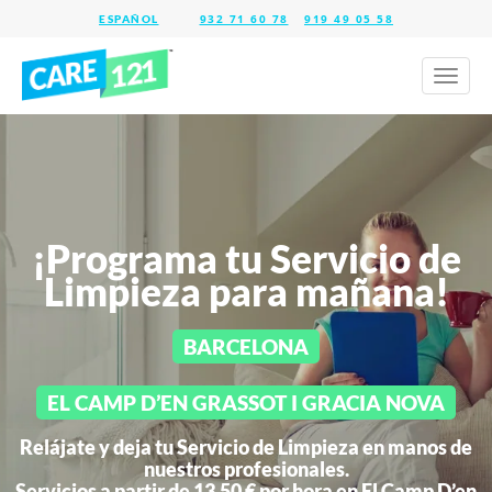
932 71 60 78
919 49 05 58
Toggl
naviga
¡Programa tu Servicio de
Limpieza para mañana!
BARCELONA
EL CAMP D’EN GRASSOT I GRACIA NOVA
Relájate y deja tu Servicio de Limpieza en manos de
nuestros profesionales.
Servicios a partir de 13,50 € por hora en
El Camp D’en