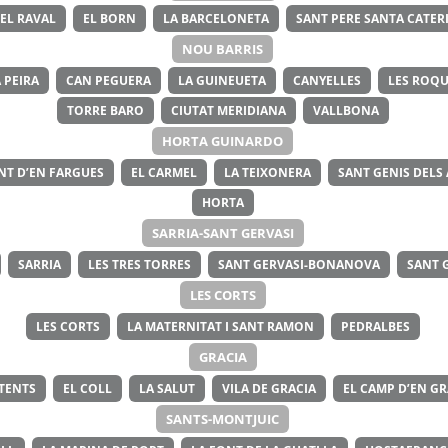
EL RAVAL
EL BORN
LA BARCELONETA
SANT PERE SANTA CATERI
NOU BARRIS
 PEIRA
CAN PEGUERA
LA GUINEUETA
CANYELLES
LES ROQU
TORRE BARO
CIUTAT MERIDIANA
VALLBONA
HORTA GUINARDO
NT D’EN FARGUES
EL CARMEL
LA TEIXONERA
SANT GENIS DELS
HORTA
SARRIA-SANT GERVASI
SARRIA
LES TRES TORRES
SANT GERVASI-BONANOVA
SANT 
LES CORTS
LES CORTS
LA MATERNITAT I SANT RAMON
PEDRALBES
GRACIA
ITENTS
EL COLL
LA SALUT
VILA DE GRACIA
EL CAMP D’EN GR
SANTS-MONTJUIC