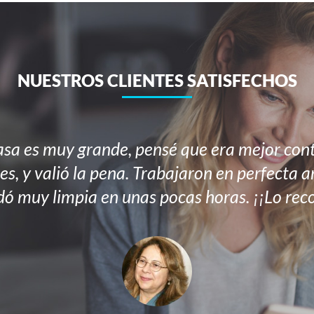
NUESTROS CLIENTES SATISFECHOS
sa es muy grande, pensé que era mejor cont
es, y valió la pena. Trabajaron en perfecta 
ó muy limpia en unas pocas horas. ¡¡Lo re