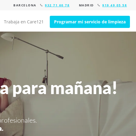
BARCELONA
932 71 60 78
MADRID
919 49 05 58
Trabaja en Care121
Programar mi servicio de limpieza
za para mañana!
profesionales.
a.