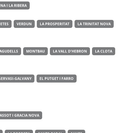
NA I LA RIBERA
ETES
VERDUN
LA PROSPERITAT
LA TRINITAT NOVA
 AGUDELLS
MONTBAU
LA VALL D’HEBRON
LA CLOTA
GERVASI-GALVANY
EL PUTGET I FARRO
ASSOT I GRACIA NOVA