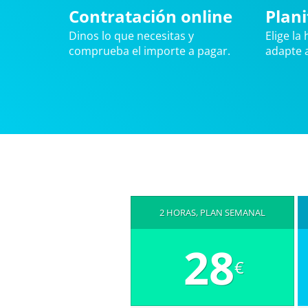
Contratación online
Plani
Dinos lo que necesitas y
Elige la
comprueba el importe a pagar.
adapte a
2 HORAS, PLAN SEMANAL
28
€