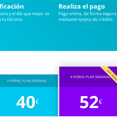
ficación
Realiza el pago
 hora y el día que mejor se
Paga online, de forma segura 
 tu horario.
mediante tarjeta de crédito.
MÁS PED
4 HORAS, PLAN SEMANAL
3 HORAS, PLAN SEMANAL
40
52
€
€