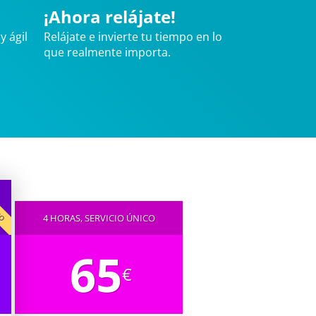
¡Ahora relájate!
y ágil
Relájate e invierte tu tiempo en lo
que realmente importa.
IDO
4 HORAS, SERVICIO ÚNICO
65
€