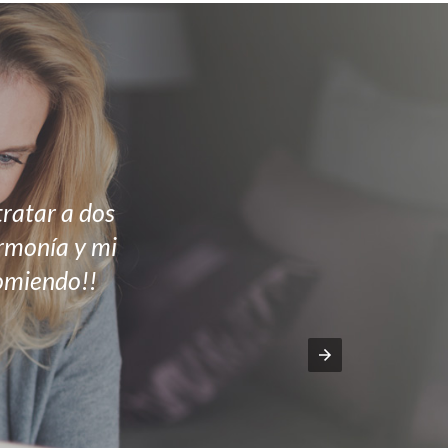
ratar a dos
armonía y mi
comiendo!!