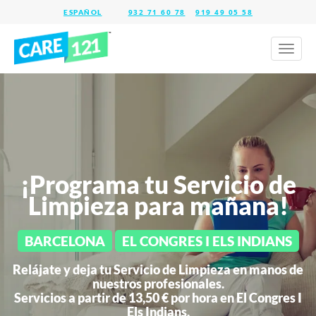
932 71 60 78
919 49 05 58
Toggl
naviga
¡Programa tu Servicio de
Limpieza para mañana!
BARCELONA
EL CONGRES I ELS INDIANS
Relájate y deja tu Servicio de Limpieza en manos de
nuestros profesionales.
Servicios a partir de 13,50 € por hora en
El Congres I
Els Indians.