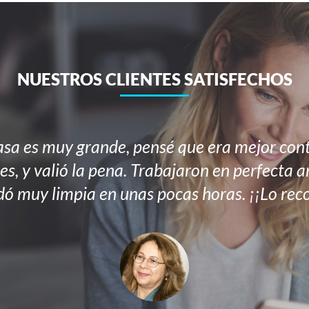
NUESTROS CLIENTES SATISFECHOS
sa es muy grande, pensé que era mejor cont
es, y valió la pena. Trabajaron en perfecta 
ó muy limpia en unas pocas horas. ¡¡Lo re