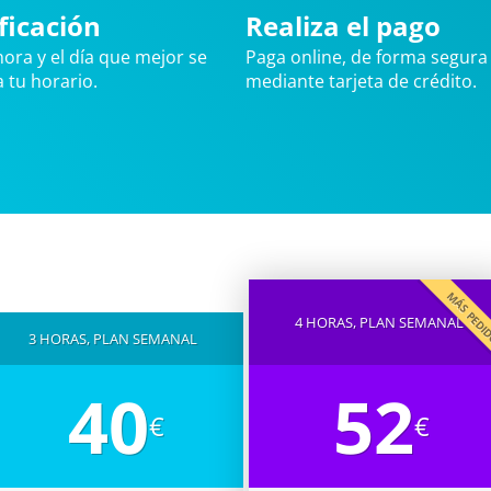
ficación
Realiza el pago
 hora y el día que mejor se
Paga online, de forma segura 
 tu horario.
mediante tarjeta de crédito.
MÁS PED
4 HORAS, PLAN SEMANAL
3 HORAS, PLAN SEMANAL
40
52
€
€