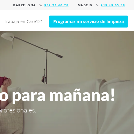
BARCELONA
932 71 60 78
MADRID
919 49 05 58
Trabaja en Care121
Programar mi servicio de limpieza
io para mañana!
profesionales.