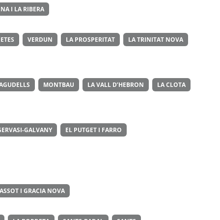
NA I LA RIBERA
ETES
VERDUN
LA PROSPERITAT
LA TRINITAT NOVA
 AGUDELLS
MONTBAU
LA VALL D’HEBRON
LA CLOTA
GERVASI-GALVANY
EL PUTGET I FARRO
ASSOT I GRACIA NOVA