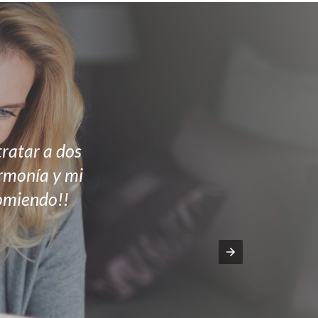
ratar a dos
armonía y mi
comiendo!!