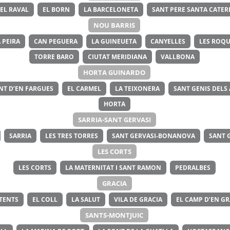
EL RAVAL
EL BORN
LA BARCELONETA
SANT PERE SANTA CATERI
NOU BARRIS
 PEIRA
CAN PEGUERA
LA GUINEUETA
CANYELLES
LES ROQU
TORRE BARO
CIUTAT MERIDIANA
VALLBONA
HORTA GUINARDO
NT D’EN FARGUES
EL CARMEL
LA TEIXONERA
SANT GENIS DELS
HORTA
SARRIA-SANT GERVASI
SARRIA
LES TRES TORRES
SANT GERVASI-BONANOVA
SANT 
LES CORTS
LES CORTS
LA MATERNITAT I SANT RAMON
PEDRALBES
GRACIA
ITENTS
EL COLL
LA SALUT
VILA DE GRACIA
EL CAMP D’EN GR
SANTS-MONTJUIC