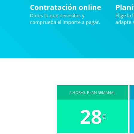
Contratación online
Plani
Dinos lo que necesitas y
Elige la
comprueba el importe a pagar.
adapte a
2 HORAS, PLAN SEMANAL
28
€