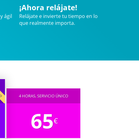
¡Ahora relájate!
y ágil
Relájate e invierte tu tiempo en lo
que realmente importa.
IDO
4 HORAS, SERVICIO ÚNICO
65
€