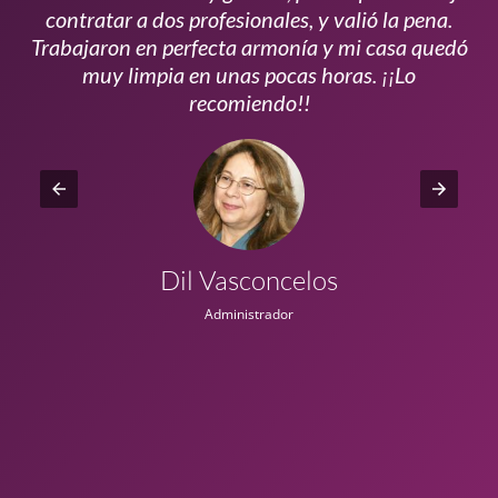
s
contratar a dos profesionales, y valió la pena.
p
do
Trabajaron en perfecta armonía y mi casa quedó
vi
ta
muy limpia en unas pocas horas. ¡¡Lo
recomiendo!!
Dil Vasconcelos
Administrador