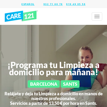
932 71 60 78
919 49 05 58
Toggl
naviga
¡Programa tu Limpieza a
domicilio para mañana!
BARCELONA
SANTS
Relájate y deja tu Limpieza a domicilio en manos de
nuestros profesionales.
Servicios a partir de 13,50 € por hora en
Sants.