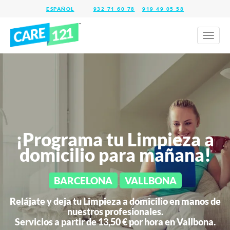
932 71 60 78
919 49 05 58
Toggl
naviga
¡Programa tu Limpieza a
domicilio para mañana!
BARCELONA
VALLBONA
Relájate y deja tu Limpieza a domicilio en manos de
nuestros profesionales.
Servicios a partir de 13,50 € por hora en
Vallbona.