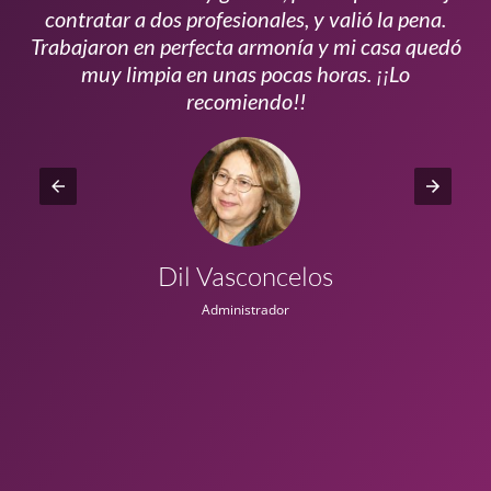
s
contratar a dos profesionales, y valió la pena.
p
do
Trabajaron en perfecta armonía y mi casa quedó
vi
ta
muy limpia en unas pocas horas. ¡¡Lo
recomiendo!!
Dil Vasconcelos
Administrador