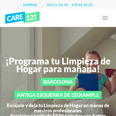
932 71 60 78
919 49 05 58
Toggl
naviga
¡Programa tu Limpieza de
Hogar para mañana!
BARCELONA
ANTIGA ESQUERRA DE L’EIXAMPLE
Relájate y deja tu Limpieza de Hogar en manos de
nuestros profesionales.
Servicios a partir de 13,50 € por hora en
Antiga