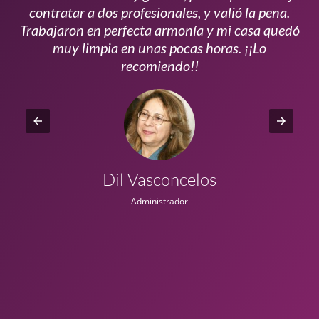
s
contratar a dos profesionales, y valió la pena.
p
do
Trabajaron en perfecta armonía y mi casa quedó
vi
ta
muy limpia en unas pocas horas. ¡¡Lo
recomiendo!!
Dil Vasconcelos
Administrador