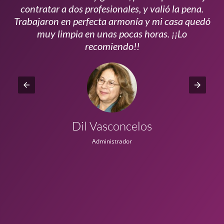
s
contratar a dos profesionales, y valió la pena.
p
do
Trabajaron en perfecta armonía y mi casa quedó
vi
ta
muy limpia en unas pocas horas. ¡¡Lo
recomiendo!!
Dil Vasconcelos
Administrador