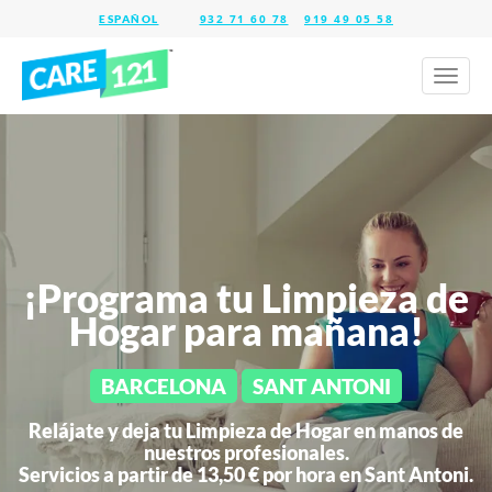
932 71 60 78
919 49 05 58
Toggl
naviga
¡Programa tu Limpieza de
Hogar para mañana!
BARCELONA
SANT ANTONI
Relájate y deja tu Limpieza de Hogar en manos de
nuestros profesionales.
Servicios a partir de 13,50 € por hora en
Sant Antoni.