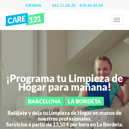
932 71 60 78
919 49 05 58
Toggl
naviga
¡Programa tu Limpieza de
Hogar para mañana!
BARCELONA
LA BORDETA
Relájate y deja tu Limpieza de Hogar en manos de
nuestros profesionales.
Servicios a partir de 13,50 € por hora en
La Bordeta.