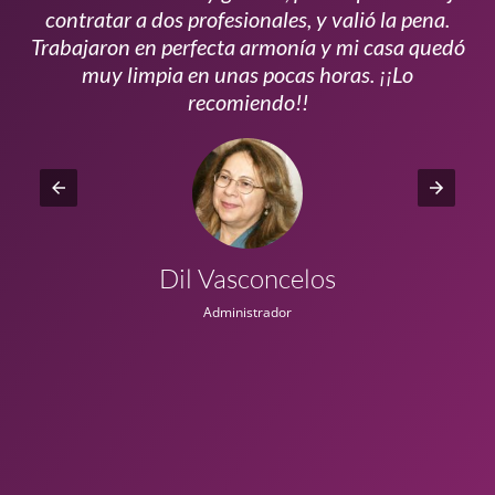
s
contratar a dos profesionales, y valió la pena.
p
do
Trabajaron en perfecta armonía y mi casa quedó
vi
ta
muy limpia en unas pocas horas. ¡¡Lo
recomiendo!!
Dil Vasconcelos
Administrador