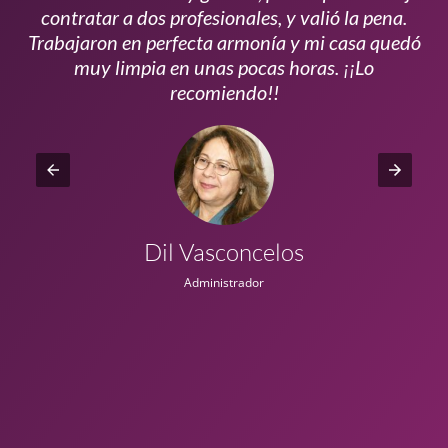
s
contratar a dos profesionales, y valió la pena.
p
do
Trabajaron en perfecta armonía y mi casa quedó
vi
ta
muy limpia en unas pocas horas. ¡¡Lo
recomiendo!!
Dil Vasconcelos
Administrador