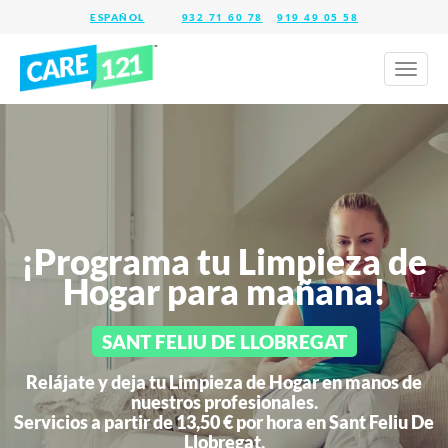
932 71 60 78
919 49 05 58
Toggl
naviga
¡Programa tu Limpieza de
Hogar para mañana!
SANT FELIU DE LLOBREGAT
Relájate y deja tu Limpieza de Hogar en manos de
nuestros profesionales.
Servicios a partir de 13,50 € por hora en
Sant Feliu De
Llobregat.