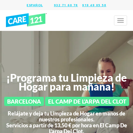
932 71 60 78
919 49 05 58
Toggl
naviga
¡Programa tu Limpieza de
Hogar para mañana!
BARCELONA
EL CAMP DE L’ARPA DEL CLOT
Relájate y deja tu Limpieza de Hogar en manos de
nuestros profesionales.
Servicios a partir de 13,50 € por hora en
El Camp De
L’arpa Del Clot.