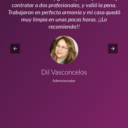
s
contratar a dos profesionales, y valió la pena.
p
do
Trabajaron en perfecta armonía y mi casa quedó
vi
ta
muy limpia en unas pocas horas. ¡¡Lo
recomiendo!!
Dil Vasconcelos
Administrador