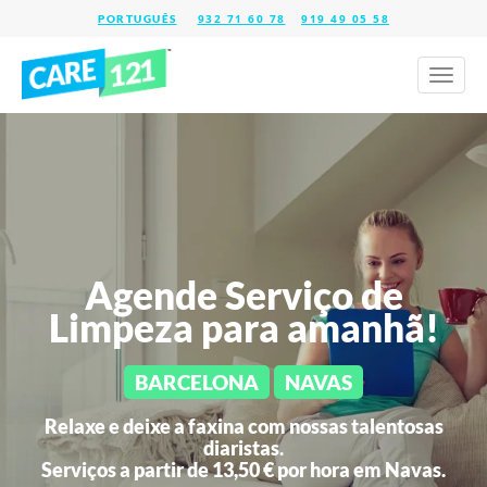
932 71 60 78
919 49 05 58
Toggl
naviga
Agende Serviço de
Limpeza para amanhã!
BARCELONA
NAVAS
Relaxe e deixe a faxina com nossas talentosas
diaristas.
Serviços a partir de 13,50 € por hora em
Navas.