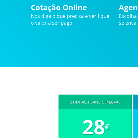
Cotação Online
Agen
Nos diga o que precisa e verifique
Escolha
o valor a ser pago.
se enca
2 HORAS, PLANO SEMANAL
28
€