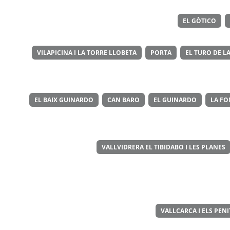
EL GÒTICO
VILAPICINA I LA TORRE LLOBETA
PORTA
EL TURO DE LA
EL BAIX GUINARDO
CAN BARO
EL GUINARDO
LA FO
VALLVIDRERA EL TIBIDABO I LES PLANES
VALLCARCA I ELS PEN