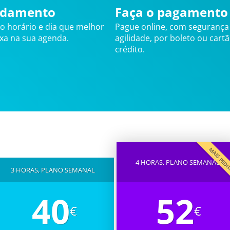
damento
Faça o pagamento
 o horário e dia que melhor
Pague online, com segurança
ixa na sua agenda.
agilidade, por boleto ou cart
crédito.
MAIS PED
4 HORAS, PLANO SEMANAL
3 HORAS, PLANO SEMANAL
40
52
€
€