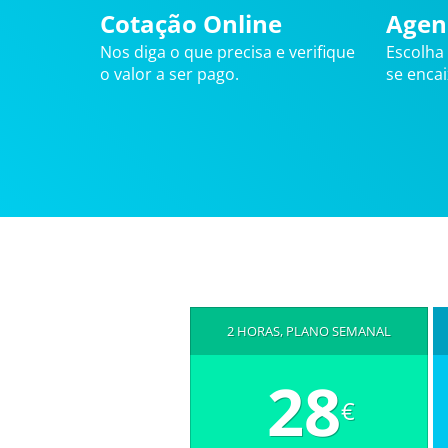
Cotação Online
Agen
Nos diga o que precisa e verifique
Escolha
o valor a ser pago.
se enca
2 HORAS, PLANO SEMANAL
28
€