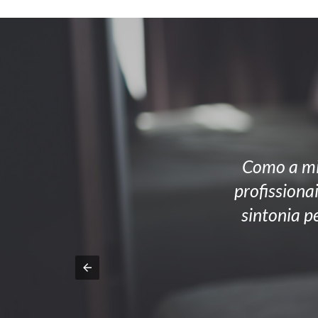
Como a mi
profissiona
sintonia p