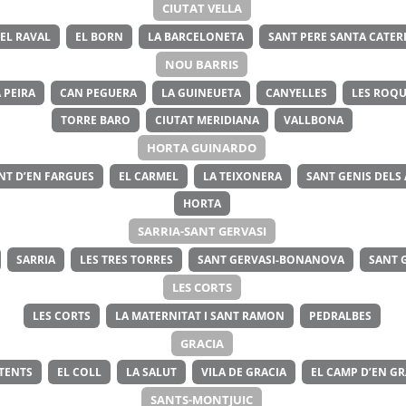
CIUTAT VELLA
EL RAVAL
EL BORN
LA BARCELONETA
SANT PERE SANTA CATERI
NOU BARRIS
 PEIRA
CAN PEGUERA
LA GUINEUETA
CANYELLES
LES ROQU
TORRE BARO
CIUTAT MERIDIANA
VALLBONA
HORTA GUINARDO
NT D’EN FARGUES
EL CARMEL
LA TEIXONERA
SANT GENIS DELS
HORTA
SARRIA-SANT GERVASI
SARRIA
LES TRES TORRES
SANT GERVASI-BONANOVA
SANT 
LES CORTS
LES CORTS
LA MATERNITAT I SANT RAMON
PEDRALBES
GRACIA
ITENTS
EL COLL
LA SALUT
VILA DE GRACIA
EL CAMP D’EN GR
SANTS-MONTJUIC