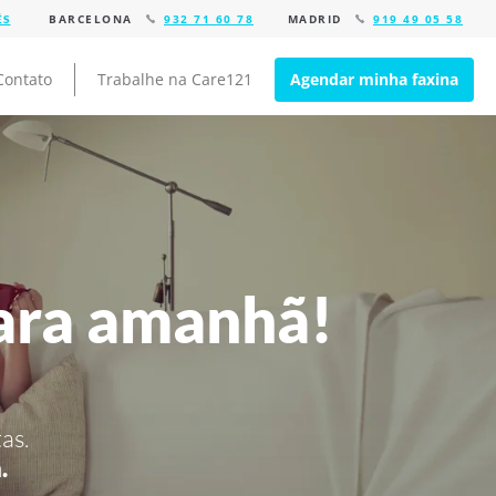
BARCELONA
932 71 60 78
MADRID
919 49 05 58
Contato
Trabalhe na Care121
Agendar minha faxina
ara amanhã!
as.
.