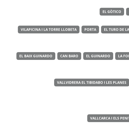
EL GÒTICO
VILAPICINA I LA TORRE LLOBETA
PORTA
EL TURO DE LA
EL BAIX GUINARDO
CAN BARO
EL GUINARDO
LA FO
VALLVIDRERA EL TIBIDABO I LES PLANES
VALLCARCA I ELS PEN