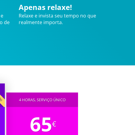
Apenas relaxe!
 e
Relaxe e invista seu tempo no que
ão de
realmente importa.
IDO
4 HORAS, SERVIÇO ÚNICO
65
€