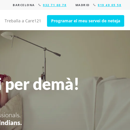
BARCELONA
932 71 60 78
MADRID
919 49 05 58
Treballa a Care121
Programar el meu servei de neteja
i per demà!
ssionals.
 Indians.