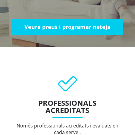
Veure preus i programar neteja
PROFESSIONALS
ACREDITATS
Només professionals acreditats i evaluats en
cada servei.