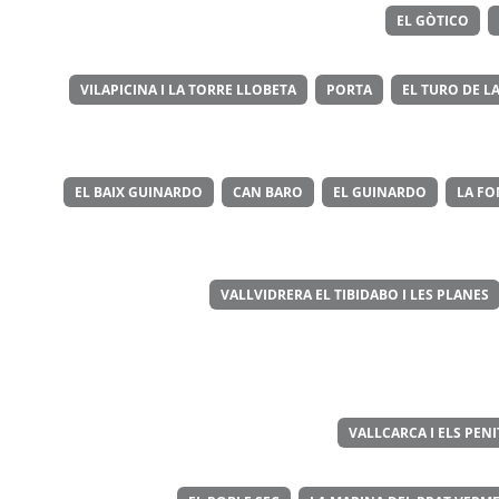
EL GÒTICO
VILAPICINA I LA TORRE LLOBETA
PORTA
EL TURO DE LA
EL BAIX GUINARDO
CAN BARO
EL GUINARDO
LA FO
VALLVIDRERA EL TIBIDABO I LES PLANES
VALLCARCA I ELS PEN