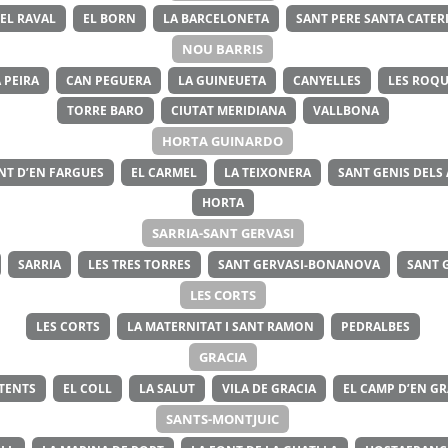
EL RAVAL
EL BORN
LA BARCELONETA
SANT PERE SANTA CATERI
NOU BARRIS
 PEIRA
CAN PEGUERA
LA GUINEUETA
CANYELLES
LES ROQU
TORRE BARO
CIUTAT MERIDIANA
VALLBONA
HORTA GUINARDO
NT D’EN FARGUES
EL CARMEL
LA TEIXONERA
SANT GENIS DELS
HORTA
SARRIA-SANT GERVASI
SARRIA
LES TRES TORRES
SANT GERVASI-BONANOVA
SANT 
LES CORTS
LES CORTS
LA MATERNITAT I SANT RAMON
PEDRALBES
GRACIA
ITENTS
EL COLL
LA SALUT
VILA DE GRACIA
EL CAMP D’EN GR
SANTS-MONTJUIC