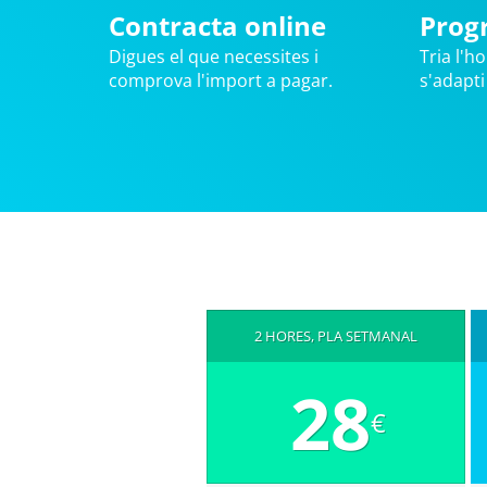
Contracta online
Prog
Digues el que necessites i
Tria l'ho
comprova l'import a pagar.
s'adapti
2 HORES, PLA SETMANAL
28
€