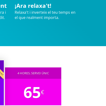
ent
¡Ara relaxa't!
ra i
Relaxa't i inverteix el teu temps en
it.
el que realment importa.
CITAT
4 HORES, SERVEI ÚNIC
65
€