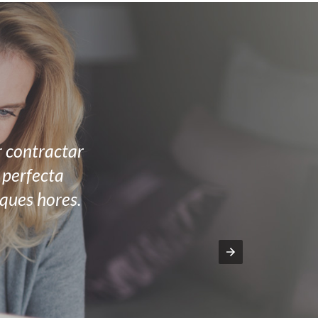
r contractar
n perfecta
ques hores.