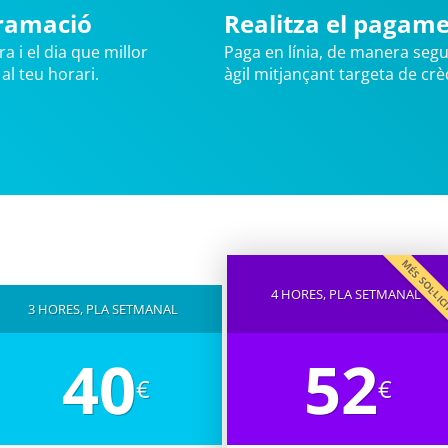
ramació
Realitza el pagam
ra i el dia que millor
Paga en línia, de manera segu
 al teu horari.
àgil mitjançant targeta de crèd
MÉS SOL·LI
4 HORES, PLA SETMANAL
3 HORES, PLA SETMANAL
40
52
€
€