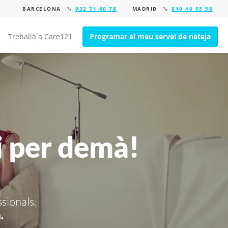
BARCELONA
932 71 60 78
MADRID
919 49 05 58
Treballa a Care121
Programar el meu servei de neteja
i per demà!
ssionals.
.