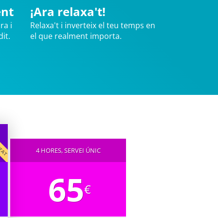
ent
¡Ara relaxa't!
ra i
Relaxa't i inverteix el teu temps en
it.
el que realment importa.
CITAT
4 HORES, SERVEI ÚNIC
65
€