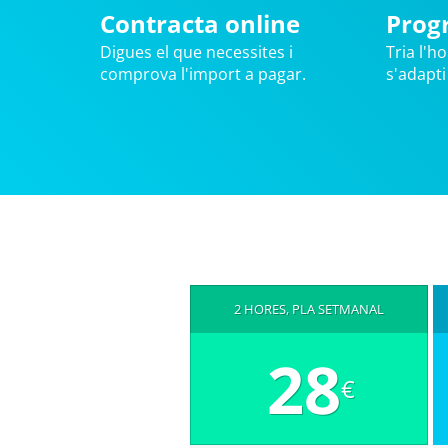
Contracta online
Prog
Digues el que necessites i
Tria l'ho
comprova l'import a pagar.
s'adapti
2 HORES, PLA SETMANAL
28
€