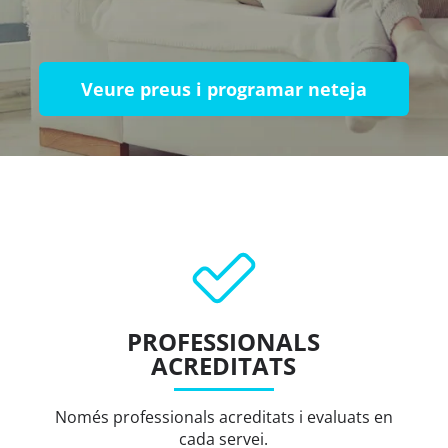
Veure preus i programar neteja
PROFESSIONALS
ACREDITATS
Només professionals acreditats i evaluats en
cada servei.