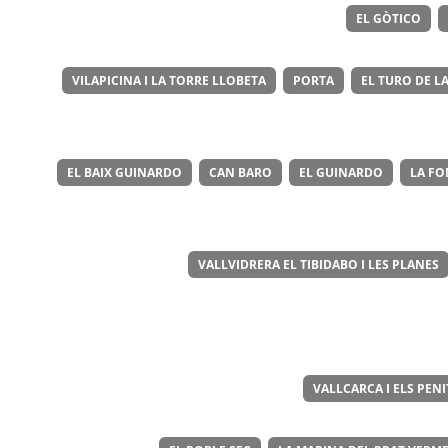
EL GÒTICO
VILAPICINA I LA TORRE LLOBETA
PORTA
EL TURO DE LA
EL BAIX GUINARDO
CAN BARO
EL GUINARDO
LA FO
VALLVIDRERA EL TIBIDABO I LES PLANES
VALLCARCA I ELS PEN