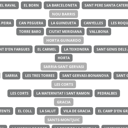
EL RAVAL
EL BORN
LA BARCELONETA
SANT PERE SANTA CATERI
NOU BARRIS
 PEIRA
CAN PEGUERA
LA GUINEUETA
CANYELLES
LES ROQU
TORRE BARO
CIUTAT MERIDIANA
VALLBONA
HORTA GUINARDO
NT D’EN FARGUES
EL CARMEL
LA TEIXONERA
SANT GENIS DELS
HORTA
SARRIA-SANT GERVASI
SARRIA
LES TRES TORRES
SANT GERVASI-BONANOVA
SANT 
LES CORTS
LES CORTS
LA MATERNITAT I SANT RAMON
PEDRALBES
GRACIA
ITENTS
EL COLL
LA SALUT
VILA DE GRACIA
EL CAMP D’EN GR
SANTS-MONTJUIC