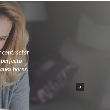
r contractar
n perfecta
ques hores.