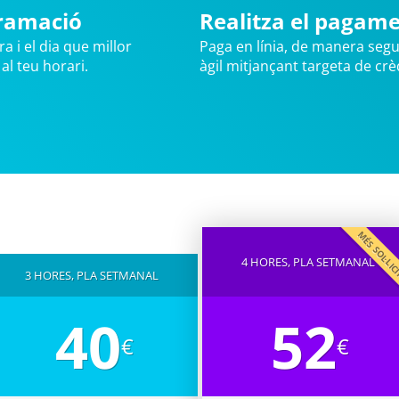
ramació
Realitza el pagam
ra i el dia que millor
Paga en línia, de manera segu
 al teu horari.
àgil mitjançant targeta de crèd
MÉS SOL·LI
4 HORES, PLA SETMANAL
3 HORES, PLA SETMANAL
40
52
€
€