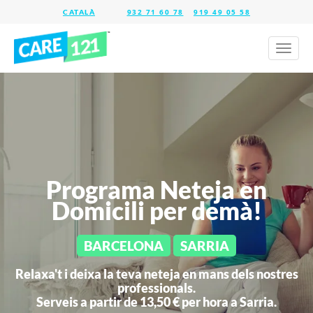
932 71 60 78
919 49 05 58
Toggl
naviga
Programa Neteja en
Domicili per demà!
BARCELONA
SARRIA
Relaxa't i deixa la teva neteja en mans dels nostres
professionals.
Serveis a partir de 13,50 € per hora a
Sarria.