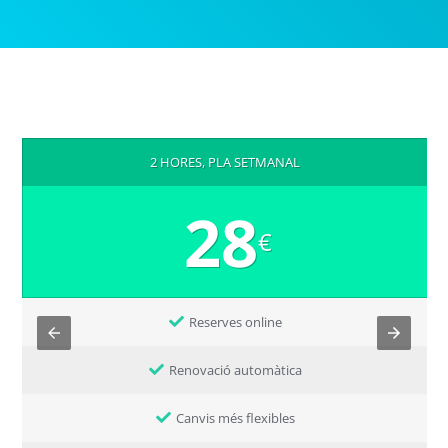
2 HORES, PLA SETMANAL
28
€
Reserves online
Renovació automàtica
Canvis més flexibles