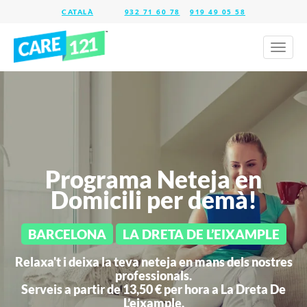
932 71 60 78
919 49 05 58
Toggl
naviga
Programa Neteja en
Domicili per demà!
BARCELONA
LA DRETA DE L’EIXAMPLE
Relaxa't i deixa la teva neteja en mans dels nostres
professionals.
Serveis a partir de 13,50 € per hora a
La Dreta De
L’eixample.