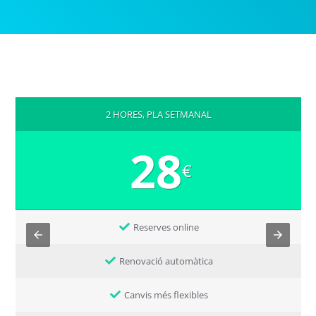
2 HORES, PLA SETMANAL
28
€
Reserves online
Renovació automàtica
Canvis més flexibles