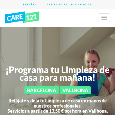
932 71 60 78
919 49 05 58
Toggl
naviga
¡Programa tu Limpieza de
casa para mañana!
BARCELONA
VALLBONA
Relájate y deja tu Limpieza de casa en manos de
nuestros profesionales.
Servicios a partir de 13,50 € por hora en
Vallbona.