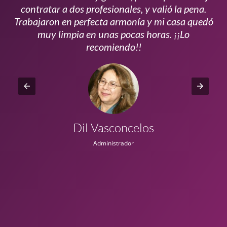
s
contratar a dos profesionales, y valió la pena.
p
do
Trabajaron en perfecta armonía y mi casa quedó
vi
ta
muy limpia en unas pocas horas. ¡¡Lo
recomiendo!!
Dil Vasconcelos
Administrador