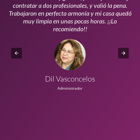
s
contratar a dos profesionales, y valió la pena.
p
do
Trabajaron en perfecta armonía y mi casa quedó
vi
ta
muy limpia en unas pocas horas. ¡¡Lo
recomiendo!!
Dil Vasconcelos
Administrador