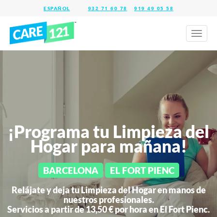
932 71 60 78
919 49 05 58
Toggl
naviga
¡Programa tu Limpieza del
Hogar para mañana!
BARCELONA
EL FORT PIENC
Relájate y deja tu Limpieza del Hogar en manos de
nuestros profesionales.
Servicios a partir de 13,50 € por hora en
El Fort Pienc.