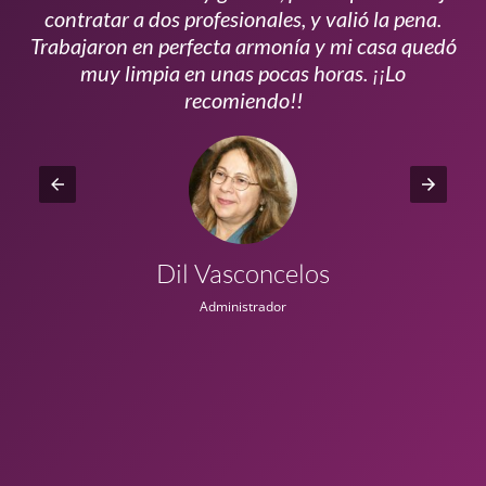
s
contratar a dos profesionales, y valió la pena.
p
do
Trabajaron en perfecta armonía y mi casa quedó
vi
ta
muy limpia en unas pocas horas. ¡¡Lo
recomiendo!!
Dil Vasconcelos
Administrador