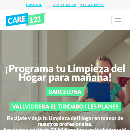
932 71 60 78
919 49 05 58
Toggl
naviga
¡Programa tu Limpieza del
Hogar para mañana!
BARCELONA
VALLVIDRERA EL TIBIDABO I LES PLANES
Relájate y deja tu Limpieza del Hogar en manos de
nuestros profesionales.
Servicios a partir de 13,50 € por hora en
Vallvidrera El