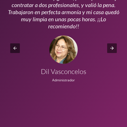
s
contratar a dos profesionales, y valió la pena.
p
do
Trabajaron en perfecta armonía y mi casa quedó
vi
ta
muy limpia en unas pocas horas. ¡¡Lo
recomiendo!!
Dil Vasconcelos
Administrador