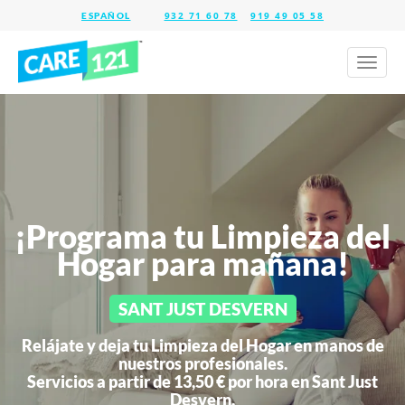
932 71 60 78
919 49 05 58
Toggl
naviga
¡Programa tu Limpieza del
Hogar para mañana!
SANT JUST DESVERN
Relájate y deja tu Limpieza del Hogar en manos de
nuestros profesionales.
Servicios a partir de 13,50 € por hora en
Sant Just
Desvern.