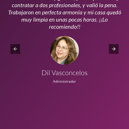
s
contratar a dos profesionales, y valió la pena.
p
do
Trabajaron en perfecta armonía y mi casa quedó
vi
ta
muy limpia en unas pocas horas. ¡¡Lo
recomiendo!!
Dil Vasconcelos
Administrador