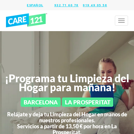
932 71 60 78
919 49 05 58
Toggl
naviga
¡Programa tu Limpieza del
Hogar para mañana!
BARCELONA
LA PROSPERITAT
Relájate y deja tu Limpieza del Hogar en manos de
nuestros profesionales.
Servicios a partir de 13,50 € por hora en
La
Prosperitat.