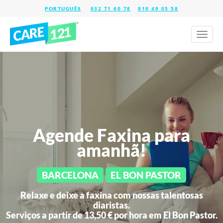
932 71 60 78
919 49 05 58
Toggl
naviga
Agende Faxina para
amanhã!
BARCELONA
EL BON PASTOR
Relaxe e deixe a faxina com nossas talentosas
diaristas.
Serviços a partir de 13,50 € por hora em
El Bon Pastor.