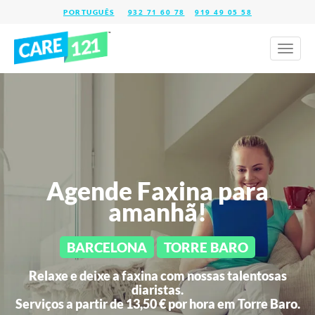
932 71 60 78
919 49 05 58
Toggl
naviga
Agende Faxina para
amanhã!
BARCELONA
TORRE BARO
Relaxe e deixe a faxina com nossas talentosas
diaristas.
Serviços a partir de 13,50 € por hora em
Torre Baro.