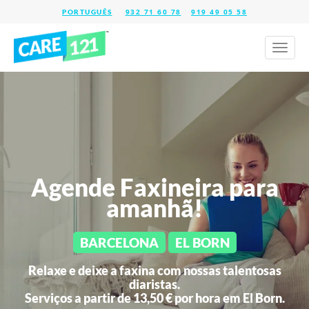
932 71 60 78
919 49 05 58
Toggl
naviga
Agende Faxineira para
amanhã!
BARCELONA
EL BORN
Relaxe e deixe a faxina com nossas talentosas
diaristas.
Serviços a partir de 13,50 € por hora em
El Born.