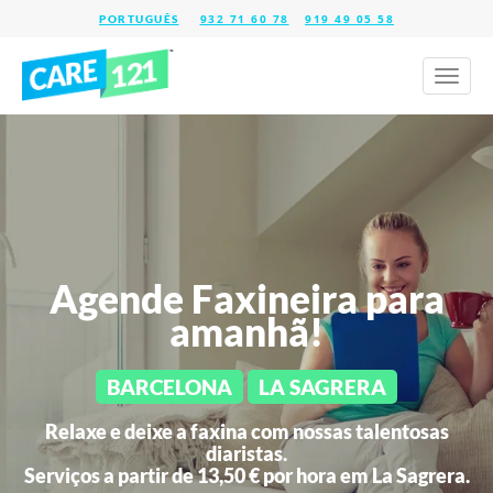
932 71 60 78
919 49 05 58
Toggl
naviga
Agende Faxineira para
amanhã!
BARCELONA
LA SAGRERA
Relaxe e deixe a faxina com nossas talentosas
diaristas.
Serviços a partir de 13,50 € por hora em
La Sagrera.