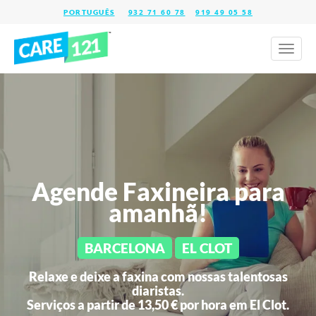
932 71 60 78
919 49 05 58
Toggl
naviga
Agende Faxineira para
amanhã!
BARCELONA
EL CLOT
Relaxe e deixe a faxina com nossas talentosas
diaristas.
Serviços a partir de 13,50 € por hora em
El Clot.