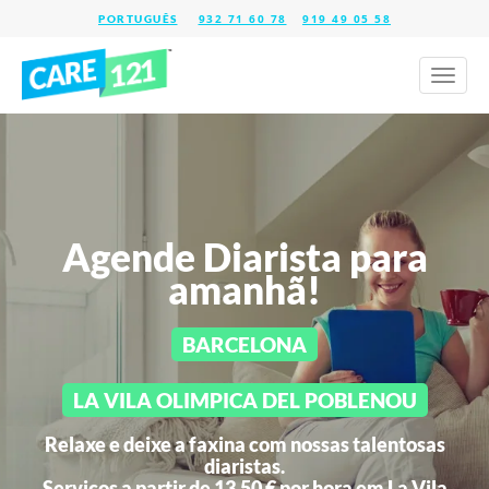
932 71 60 78
919 49 05 58
Toggl
naviga
Agende Diarista para
amanhã!
BARCELONA
LA VILA OLIMPICA DEL POBLENOU
Relaxe e deixe a faxina com nossas talentosas
diaristas.
Serviços a partir de 13,50 € por hora em
La Vila