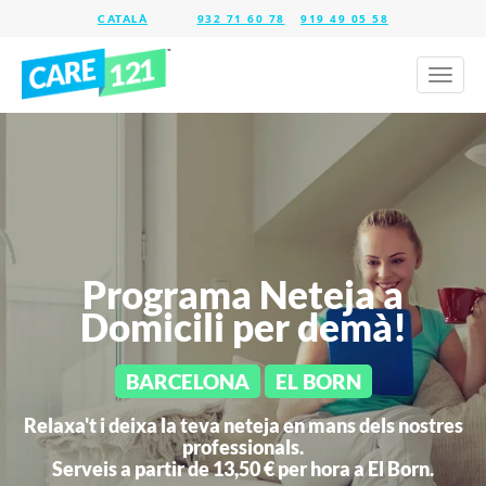
932 71 60 78
919 49 05 58
Toggl
naviga
Programa Neteja a
Domicili per demà!
BARCELONA
EL BORN
Relaxa't i deixa la teva neteja en mans dels nostres
professionals.
Serveis a partir de 13,50 € per hora a
El Born.