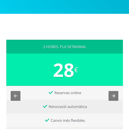
2 HORES, PLA SETMANAL
28
€
Reserves online
Renovació automàtica
Canvis més flexibles