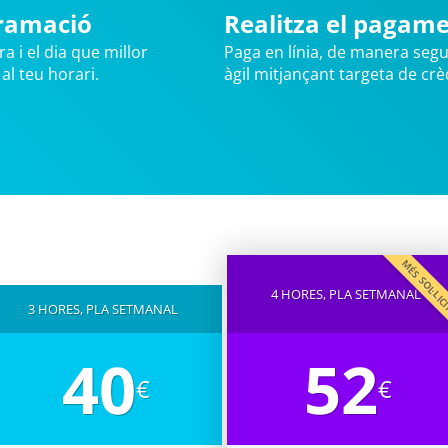
ramació
Realitza el pagam
ra i el dia que millor
Paga en línia, de manera segu
 al teu horari.
àgil mitjançant targeta de crèd
MÉS SOL·LI
4 HORES, PLA SETMANAL
3 HORES, PLA SETMANAL
40
52
€
€