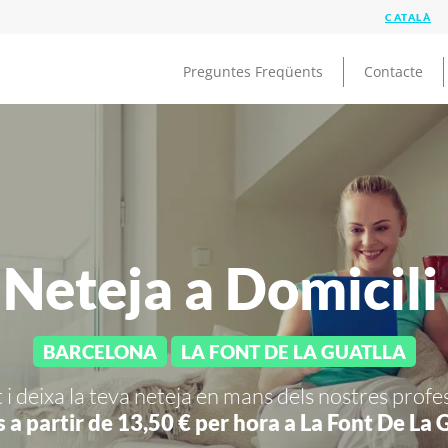
Preguntes Freqüents
Contacte
Neteja a Domicili
BARCELONA
LA FONT DE LA GUATLLA
 i deixa la teva neteja en mans dels nostres profe
s a partir de 13,50 € per hora a
La Font De La G