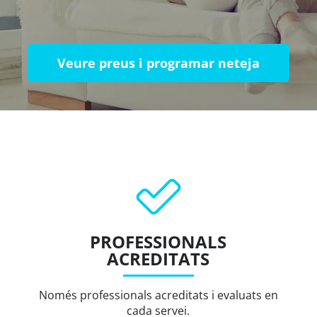
Veure preus i programar neteja
PROFESSIONALS
ACREDITATS
Només professionals acreditats i evaluats en
cada servei.