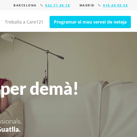
BARCELONA
932 71 60 78
MADRID
919 49 05 58
Treballa a Care121
Programar el meu servei de neteja
 per demà!
ssionals.
uatlla.