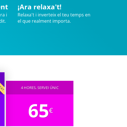
ent
¡Ara relaxa't!
ra i
Relaxa't i inverteix el teu temps en
it.
el que realment importa.
CITAT
4 HORES, SERVEI ÚNIC
65
€