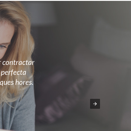
r contractar
n perfecta
ques hores.