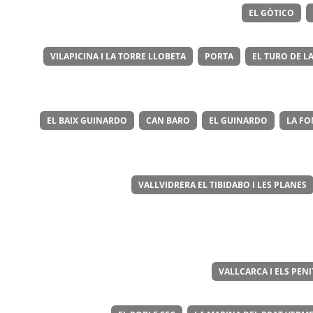
EL GÒTICO
VILAPICINA I LA TORRE LLOBETA
PORTA
EL TURO DE LA
EL BAIX GUINARDO
CAN BARO
EL GUINARDO
LA FO
VALLVIDRERA EL TIBIDABO I LES PLANES
VALLCARCA I ELS PEN