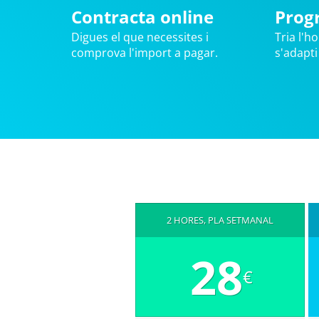
Contracta online
Prog
Digues el que necessites i
Tria l'ho
comprova l'import a pagar.
s'adapti
2 HORES, PLA SETMANAL
28
€