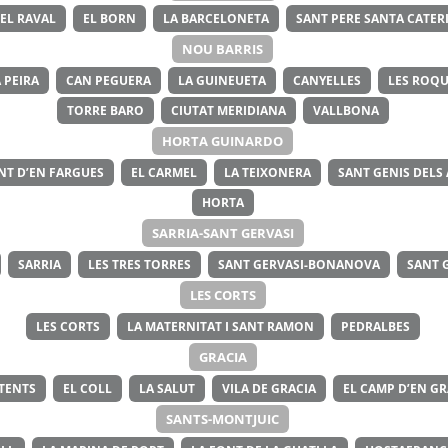
EL RAVAL
EL BORN
LA BARCELONETA
SANT PERE SANTA CATERI
NOU BARRIS
 PEIRA
CAN PEGUERA
LA GUINEUETA
CANYELLES
LES ROQU
TORRE BARO
CIUTAT MERIDIANA
VALLBONA
HORTA GUINARDO
NT D’EN FARGUES
EL CARMEL
LA TEIXONERA
SANT GENIS DELS
HORTA
SARRIA-SANT GERVASI
SARRIA
LES TRES TORRES
SANT GERVASI-BONANOVA
SANT 
LES CORTS
LES CORTS
LA MATERNITAT I SANT RAMON
PEDRALBES
GRACIA
ITENTS
EL COLL
LA SALUT
VILA DE GRACIA
EL CAMP D’EN GR
SANTS-MONTJUIC