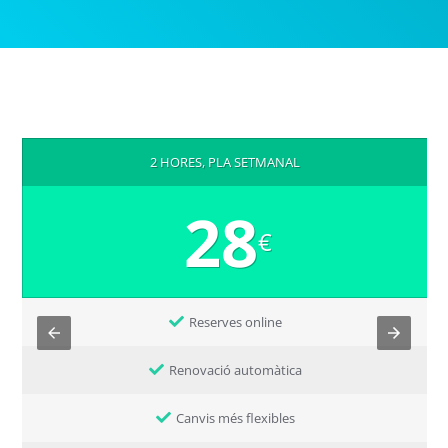
2 HORES, PLA SETMANAL
28
€
Reserves online
Renovació automàtica
Canvis més flexibles