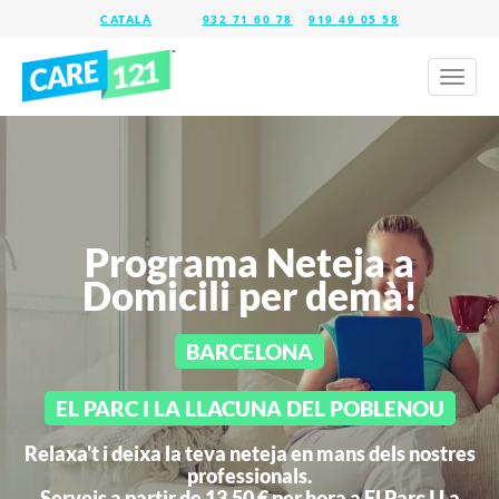
932 71 60 78
919 49 05 58
Toggl
naviga
Programa Neteja a
Domicili per demà!
BARCELONA
EL PARC I LA LLACUNA DEL POBLENOU
Relaxa't i deixa la teva neteja en mans dels nostres
professionals.
Serveis a partir de 13,50 € per hora a
El Parc I La