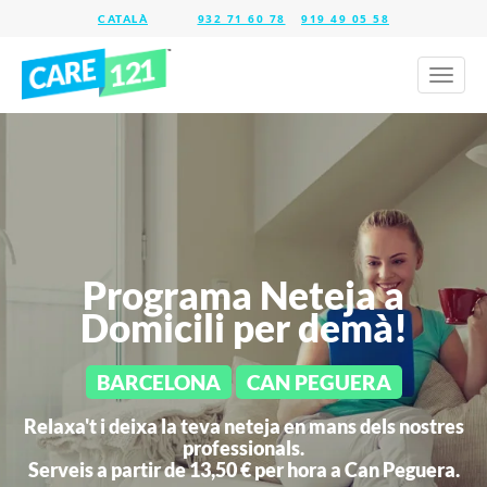
932 71 60 78
919 49 05 58
Toggl
naviga
Programa Neteja a
Domicili per demà!
BARCELONA
CAN PEGUERA
Relaxa't i deixa la teva neteja en mans dels nostres
professionals.
Serveis a partir de 13,50 € per hora a
Can Peguera.