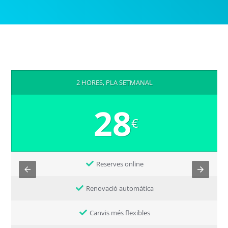
2 HORES, PLA SETMANAL
28
€
Reserves online
Renovació automàtica
Canvis més flexibles