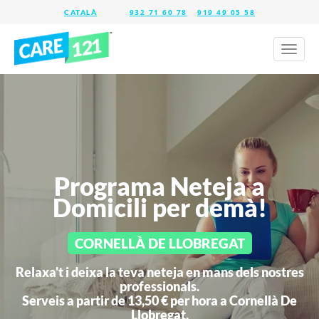
932 71 60 78
919 49 05 58
Toggl
naviga
Programa Neteja a
Domicili per demà!
CORNELLÀ DE LLOBREGAT
Relaxa't i deixa la teva neteja en mans dels nostres
professionals.
Serveis a partir de 13,50 € per hora a
Cornellà De
Llobregat.