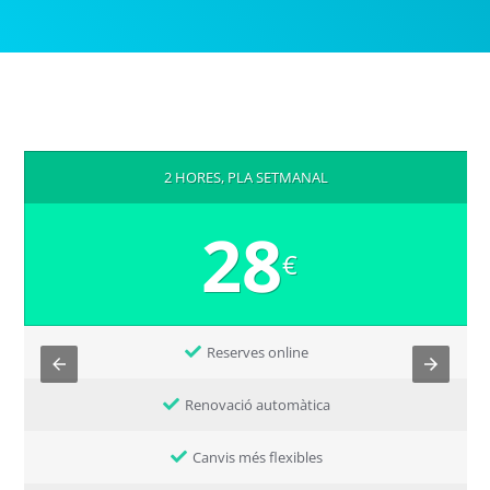
2 HORES, PLA SETMANAL
28
€
Reserves online
Renovació automàtica
Canvis més flexibles